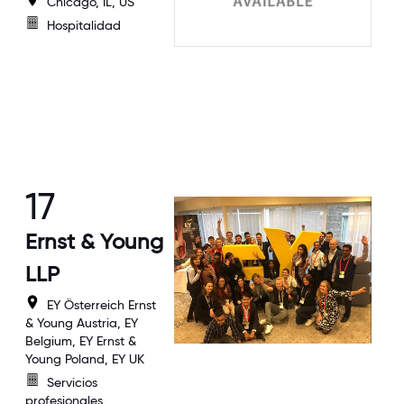
Chicago, IL, US
Hospitalidad
17
Ernst & Young
LLP
EY Österreich Ernst
& Young Austria, EY
Belgium, EY Ernst &
Young Poland, EY UK
Servicios
profesionales