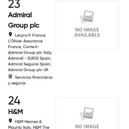
23
Admiral
Group plc
LeLynx.fr France,
L’Olivier Assurance
France, Conte.it-
Admiral Group plc Italy,
Admirall - EUIGS Spain,
Admiral Seguros Spain,
Admiral Group plc UK
Servicios financieros
y seguros
24
H&M
H&M Hennes &
Mauritz Italy, H&M The