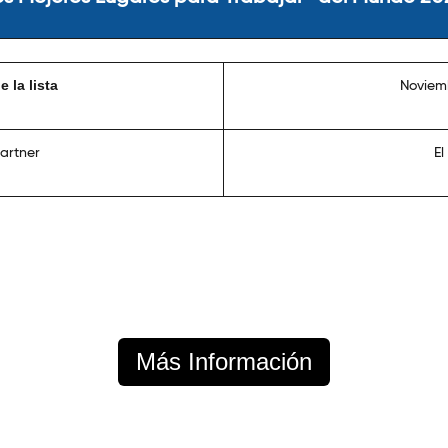
 la lista
Noviem
artner
El
Más Información