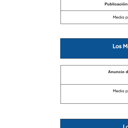
Publicación 
Media p
Los M
Anuncio de
Media p
L