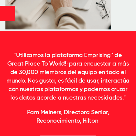
"Utilizamos la plataforma Emprising™ de
Great Place To Work® para encuestar a más
de 30,000 miembros del equipo en todo el
mundo. Nos gusta, es fácil de usar, interactúa
con nuestras plataformas y podemos cruzar
los datos acorde a nuestras necesidades."
Pam Meiners, Directora Senior,
Reconocimiento, Hilton