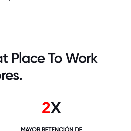
t Place To Work
res.
2
X
MAYOR RETENCIÓN DE