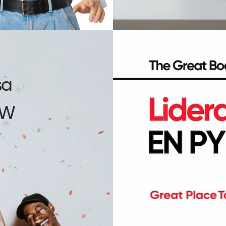
sa
TW